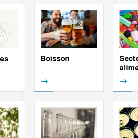
STOR
Boisson
Sect
es
alime