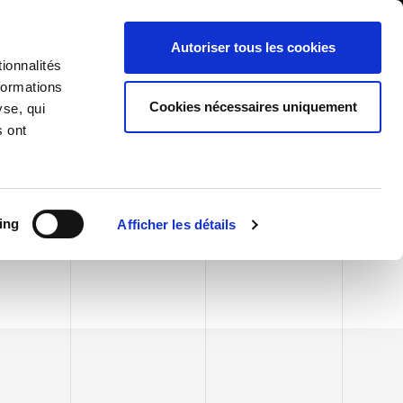
International/Français
ients
Whistleblowing
Autoriser tous les cookies
ionnalités
formations
RY
SERVICES
NEWS & ÉVÉNEMENTS
CONTACTS
Cookies nécessaires uniquement
yse, qui
s ont
ing
Afficher les détails