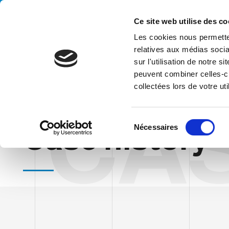
Handling your success
Ce site web utilise des co
Les cookies nous permetten
relatives aux médias socia
sur l'utilisation de notre 
peuvent combiner celles-ci
collectées lors de votre uti
CA
HOME
CASE HISTORY
S
Case history
Nécessaires
é
l
e
c
t
i
o
n