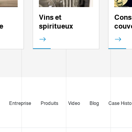
Vins et
Cons
e
spiritueux
couv
Entreprise
Produits
Video
Blog
Case Histo