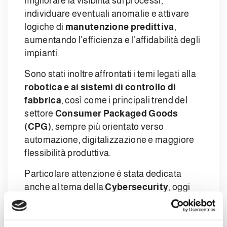
migliorare la visibilità sui processi,
individuare eventuali anomalie e attivare
logiche di
manutenzione predittiva
,
aumentando l’efficienza e l’affidabilità degli
impianti.
Sono stati inoltre affrontati i temi legati alla
robotica e ai sistemi di controllo di
fabbrica
, così come i principali trend del
settore
Consumer Packaged Goods
(CPG)
, sempre più orientato verso
automazione, digitalizzazione e maggiore
flessibilità produttiva.
Particolare attenzione è stata dedicata
anche al tema della
Cybersecurity
, oggi
sempre più rilevante per il mondo
industriale. Il rischio informatico nel 2026 è
ormai considerato sistemico e ruota attorno