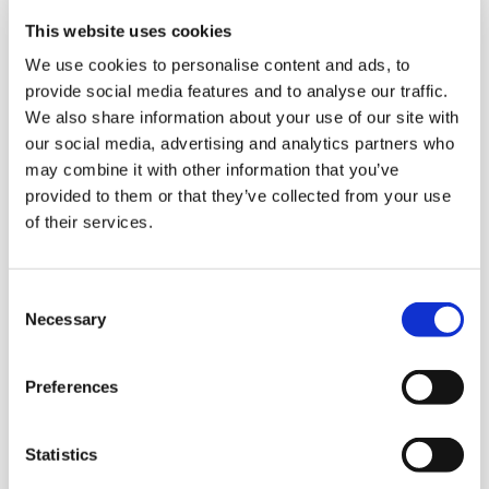
a tre fattori principali: l’accelerazione
This website uses cookies
dell’intelligenza artificiale, la
We use cookies to personalise content and ads, to
frammentazione geopolitica e l’aumento
provide social media features and to analyse our traffic.
delle frodi informatiche. Sempre più
We also share information about your use of our site with
organizzazioni stanno valutando la
our social media, advertising and analytics partners who
sicurezza degli strumenti basati su AI, un
may combine it with other information that you’ve
provided to them or that they’ve collected from your use
aspetto che coinvolge direttamente anche
of their services.
l’ambito industriale.
Nel corso della giornata sono stati inoltre
C
presentati diversi prodotti e soluzioni
Necessary
o
digitali sviluppati da Siemens per
n
supportare le aziende nell’
ottimizzazione
s
dei processi produttivi e nel
Preferences
e
miglioramento dell’efficienza delle
n
macchine
, grazie a sistemi avanzati di
t
Statistics
monitoraggio, analisi dei dati e notifiche che
S