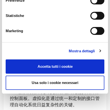
Preferenze
z
系统（如传感器和ERP）的集成简化了整体管
i
理，提高了互操作性。此外，集中平台提高了
o
Statistiche
安全性，保护系统和数据。最后，AI和聊天机
n
器人集成支持工程师进行开发和编程，进一步
e
提高了运营效率。
Marketing
d
e
自动化未来的战略合作伙伴关系
l
得益于与SEW-EURODRIVE的合作，
Mostra dettagli
c
Clevertech成功定位为设计和建造高效、高性
o
能和可靠的自动化工厂的首选合作伙伴。这使
n
Accetta tutti i cookie
s
Clevertech能够为客户提供下一代自动化解决
e
方案，优化整个生产过程并确保最佳结果。
n
Usa solo i cookie necessari
CLEVERTECH和SEW开发了一种基于云的
s
PLC解决方案，允许灵活管理而无需安装外部
o
控制面板。虚拟化是通过统一和定制的接口管
理自动化系统日益复杂性的关键。