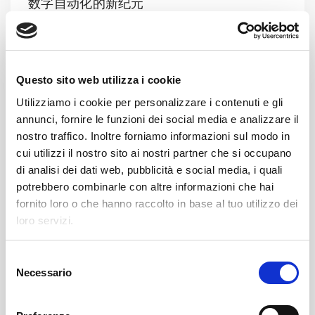
数字自动化的新纪元
与SEW-EURODRIVE的合作促成了一个尖端
的数字自动化平台的创建。首次实施了一个集
中且连接的数字自动化平台，能够实时与各种
Questo sito web utilizza i cookie
PLC（包括真实和虚拟的）互动。
Utilizziamo i cookie per personalizzare i contenuti e gli
具体来说，SEW-EURODRIVE的集中平台提
annunci, fornire le funzioni dei social media e analizzare il
供了一个完整的解决方案，优化了工业自动化
nostro traffico. Inoltre forniamo informazioni sul modo in
工厂的管理，降低了成本并提高了整体性能，
cui utilizzi il nostro sito ai nostri partner che si occupano
di analisi dei dati web, pubblicità e social media, i quali
是寻求创新和优化生产过程的公司的理想选
potrebbero combinarle con altre informazioni che hai
择。
fornito loro o che hanno raccolto in base al tuo utilizzo dei
集中平台为工业自动化提供了许多优势。首
loro servizi.
先，它简化了PLC的配置和编程，缩短了设计
时间并提高了效率。此外，它确保了更大的灵
S
活性，使控制逻辑能够快速适应而无需硬件修
Necessario
e
改。先进的PLC监控能够实时检测和诊断问
l
题，减少停机时间并改善预防性维护。与其他
e