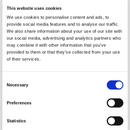
a tre fattori principali: l’accelerazione
This website uses cookies
dell’intelligenza artificiale, la
We use cookies to personalise content and ads, to
frammentazione geopolitica e l’aumento
provide social media features and to analyse our traffic.
delle frodi informatiche. Sempre più
We also share information about your use of our site with
organizzazioni stanno valutando la
our social media, advertising and analytics partners who
sicurezza degli strumenti basati su AI, un
may combine it with other information that you’ve
provided to them or that they’ve collected from your use
aspetto che coinvolge direttamente anche
of their services.
l’ambito industriale.
Nel corso della giornata sono stati inoltre
C
presentati diversi prodotti e soluzioni
Necessary
o
digitali sviluppati da Siemens per
n
supportare le aziende nell’
ottimizzazione
s
dei processi produttivi e nel
Preferences
e
miglioramento dell’efficienza delle
n
macchine
, grazie a sistemi avanzati di
t
Statistics
monitoraggio, analisi dei dati e notifiche che
S