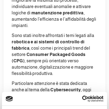
migliorare la visibilità sui processi,
individuare eventuali anomalie e attivare
logiche di
manutenzione predittiva
,
aumentando l’efficienza e l’affidabilità degli
impianti.
Sono stati inoltre affrontati i temi legati alla
robotica e ai sistemi di controllo di
fabbrica
, così come i principali trend del
settore
Consumer Packaged Goods
(CPG)
, sempre più orientato verso
automazione, digitalizzazione e maggiore
flessibilità produttiva.
Particolare attenzione è stata dedicata
anche al tema della
Cybersecurity
, oggi
sempre più rilevante per il mondo
industriale. Il rischio informatico nel 2026 è
ormai considerato sistemico e ruota attorno