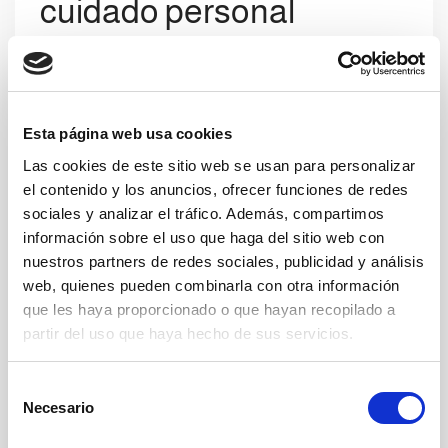
cuidado personal
La solución propuesta
por Clevertech:
Un
paletizador multibrand
AC 422 M1HS1
Esta página web usa cookies
MULTI
con
preformación
de la
Las cookies de este sitio web se usan para personalizar
capa
robotizada
y alimentación de paletas
el contenido y los anuncios, ofrecer funciones de redes
vacías y de faldas mediante una
célula
sociales y analizar el tráfico. Además, compartimos
robotizada auxiliar
.
información sobre el uso que haga del sitio web con
nuestros partners de redes sociales, publicidad y análisis
La decisión de optar por la tecnología
web, quienes pueden combinarla con otra información
multibrand ha permitido a Clevertech
que les haya proporcionado o que hayan recopilado a
gestionar dos líneas simultáneamente con
partir del uso que haya hecho de sus servicios.
una sola máquina y, a la vez, integrar el
sistema en un espacio sumamente reducido.
S
La elección de una preformación de capa
Necesario
e
robotizada responde a la necesidad de
l