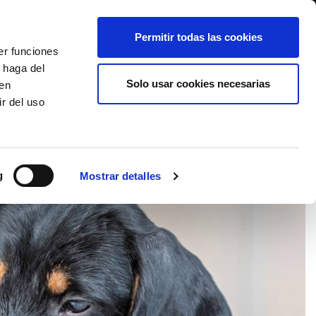
International/Español
entes
Whistleblowing
Permitir todas las cookies
er funciones
 haga del
SE HISTORY
SERVICIOS
EVENTOS
CONTACTOS
Solo usar cookies necesarias
den
r del uso
g
Mostrar detalles