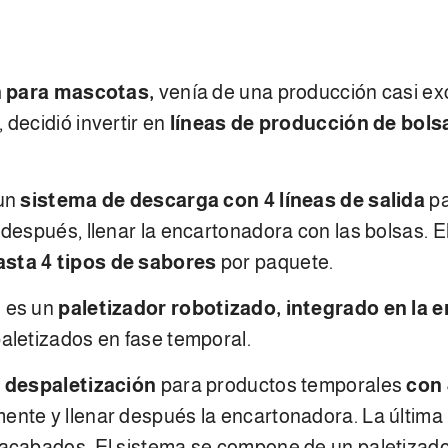
n para mascotas,
venía de una producción casi ex
 decidió invertir en
líneas de producción de bols
 un
sistema de descarga con 4 líneas de salida
pa
 después, llenar la encartonadora con las bolsas. 
asta 4 tipos de sabores
por paquete.
) es un
paletizador robotizado,
integrado en la 
aletizados en fase temporal.
 despaletización
para productos temporales
con 
nte y llenar después la encartonadora. La última i
acabados. El sistema se compone de un paletizador