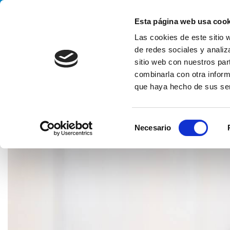
Handling your success
Esta página web usa cook
Las cookies de este sitio 
de redes sociales y analiz
sitio web con nuestros par
combinarla con otra inform
que haya hecho de sus ser
HOME
CASE HISTORY
PET FOOD
UNA SOLUCIÓN GLOBA
S
Necesario
e
l
e
c
c
i
ó
n