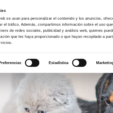
Área Cli
ies
web se usan para personalizar el contenido y los anuncios, ofrec
ar el tráfico. Además, compartimos información sobre el uso que
EMPRESA
PRODUCTOS
VIDEO
BLOG
CA
tners de redes sociales, publicidad y análisis web, quienes pue
ación que les haya proporcionado o que hayan recopilado a parti
vicios.
L PARA LOS PIENSOS PARA MASCOTAS
Preferencias
Estadística
Marketin