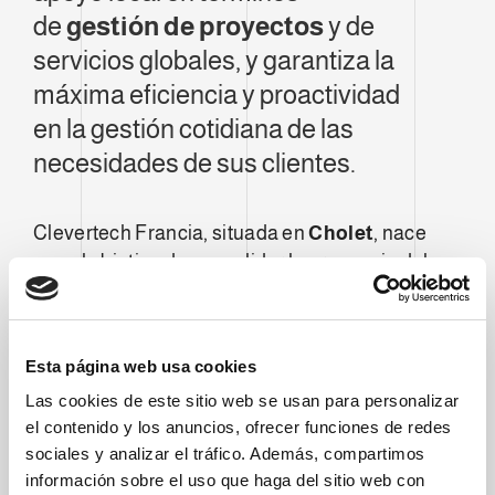
de
gestión de proyectos
y de
servicios globales, y garantiza la
máxima eficiencia y proactividad
en la gestión cotidiana de las
necesidades de sus clientes.
Clevertech Francia, situada en
Cholet
, nace
con el objetivo de consolidar la presencia del
grupo en territorio francés haciendo frente a
los
continuos desafíos
que el mercado
plantea.
Esta página web usa cookies
La filial garantiza asistencia y apoyo local en
Las cookies de este sitio web se usan para personalizar
términos de
gestión de proyectos
y de
el contenido y los anuncios, ofrecer funciones de redes
servicios globales, y garantiza la máxima
sociales y analizar el tráfico. Además, compartimos
eficiencia y proactividad en la gestión cotidiana
información sobre el uso que haga del sitio web con