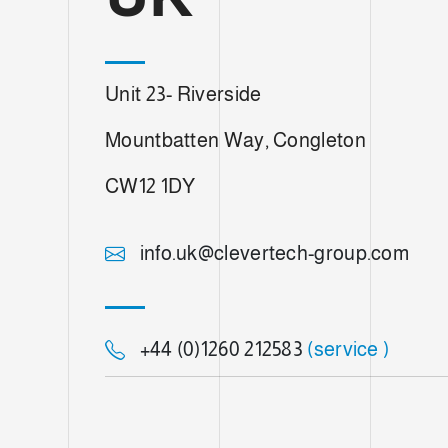
d
e
c
o
Unit 23- Riverside
n
s
Mountbatten Way, Congleton
e
n
CW12 1DY
t
i
m
info.uk@clevertech-group.com
i
e
n
t
+44 (0)1260 212583
(service )
o