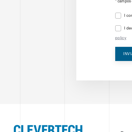
*
campos o
I co
I de
policy
INV