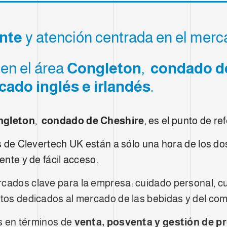
ente
y atención centrada en el mer
 en el área
Congleton
,
condado d
ado inglés e irlandés
.
ngleton
,
condado de Cheshire
, es el punto de re
nas de Clevertech UK están a sólo una hora de los d
ente y de fácil acceso.
rcados clave para la empresa: cuidado personal, cu
ctos dedicados al mercado de las bebidas y del com
les en términos de
venta, posventa y gestión de p