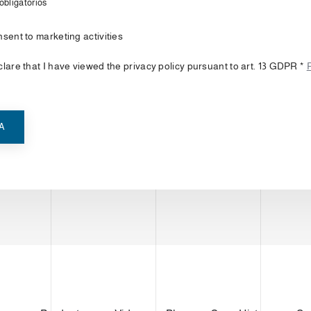
bligatorios
nsent to marketing activities
clare that I have viewed the privacy policy pursuant to art. 13 GDPR *
IA