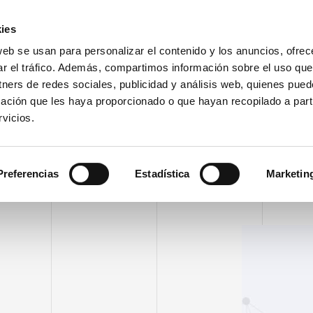
Área Cli
ies
web se usan para personalizar el contenido y los anuncios, ofrec
ar el tráfico. Además, compartimos información sobre el uso que
EMPRESA
PRODUCTOS
VIDEO
BLOG
CA
tners de redes sociales, publicidad y análisis web, quienes pue
ación que les haya proporcionado o que hayan recopilado a parti
vicios.
Preferencias
Estadística
Marketin