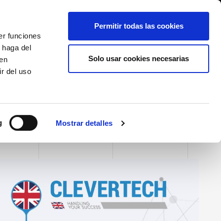
International/Español
entes
Whistleblowing
Permitir todas las cookies
er funciones
 haga del
SE HISTORY
SERVICIOS
EVENTOS
CONTACTOS
Solo usar cookies necesarias
den
r del uso
g
Mostrar detalles