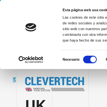
Handling your success
Esta página web usa cook
Las cookies de este sitio 
de redes sociales y analiz
sitio web con nuestros par
combinarla con otra inform
que haya hecho de sus ser
HOME
LAS FILIALES
CLEVERTECH UK
S
Necesario
e
l
e
K
c
U
c
i
ó
UK
n