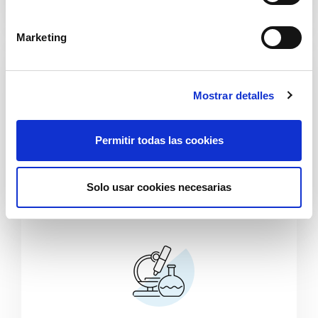
ó
n
Marketing
d
e
c
Mostrar detalles
o
n
s
Permitir todas las cookies
e
Alimentos
n
t
Solo usar cookies necesarias
i
m
i
e
n
t
o