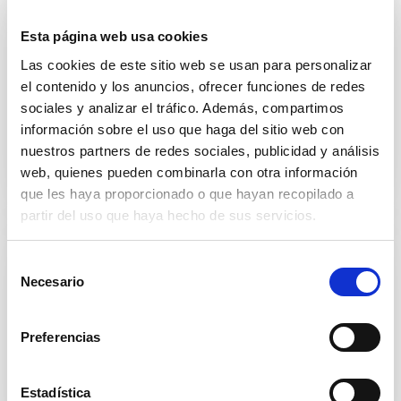
Esta página web usa cookies
Las cookies de este sitio web se usan para personalizar
el contenido y los anuncios, ofrecer funciones de redes
sociales y analizar el tráfico. Además, compartimos
Cuidado personal
información sobre el uso que haga del sitio web con
nuestros partners de redes sociales, publicidad y análisis
web, quienes pueden combinarla con otra información
que les haya proporcionado o que hayan recopilado a
partir del uso que haya hecho de sus servicios.
S
Necesario
e
l
e
Preferencias
c
Latas y fondos
c
i
Estadística