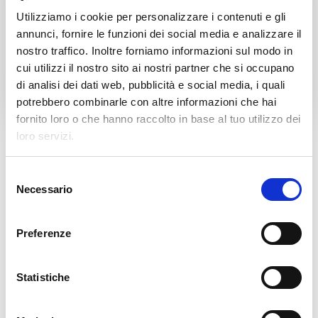
器的操作。
Utilizziamo i cookie per personalizzare i contenuti e gli
annunci, fornire le funzioni dei social media e analizzare il
nostro traffico. Inoltre forniamo informazioni sul modo in
性能数据：1800瓶/分钟。30个托盘/小时。效
cui utilizzi il nostro sito ai nostri partner che si occupano
率：超过99%
。
di analisi dei dati web, pubblicità e social media, i quali
potrebbero combinarle con altre informazioni che hai
fornito loro o che hanno raccolto in base al tuo utilizzo dei
loro servizi.
S
Necessario
e
l
e
Preferenze
z
i
o
Statistiche
n
e