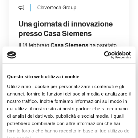
Clevertech Group
Una giornata di innovazione
presso Casa Siemens
Il 18 febbraio
Casa Siemens
ha ospitato
il team
Clevertech
e il team
Marchiani
presso la propria sede di Milano. È stata
una giornata ricca di attività e momenti di
Questo sito web utilizza i cookie
confronto, iniziata con una
colazione di
benvenuto
che ha dato il via ai lavori.
Utilizziamo i cookie per personalizzare i contenuti e gli
annunci, fornire le funzioni dei social media e analizzare il
nostro traffico. Inoltre forniamo informazioni sul modo in
详情
cui utilizzi il nostro sito ai nostri partner che si occupano
di analisi dei dati web, pubblicità e social media, i quali
potrebbero combinarle con altre informazioni che hai
fornito loro o che hanno raccolto in base al tuo utilizzo dei
技术