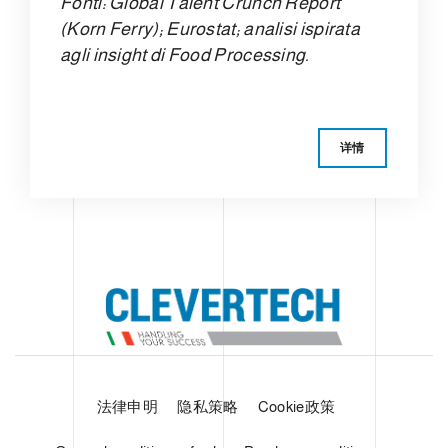
Fonti: Global Talent Crunch Report
(Korn Ferry); Eurostat; analisi ispirata
agli insight di Food Processing.
详情
法律申明
隐私策略
Cookie政策