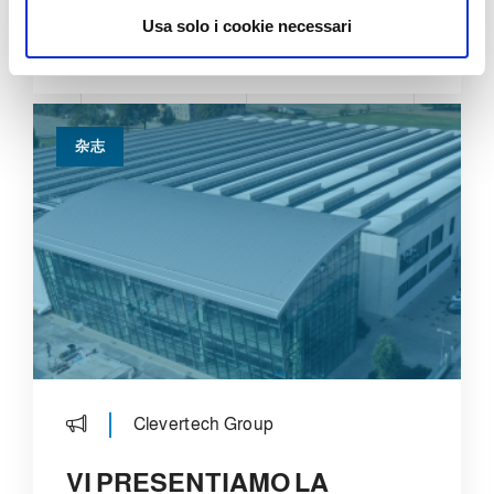
n
Usa solo i cookie necessari
s
详情
o
杂志
Clevertech Group
VI PRESENTIAMO LA