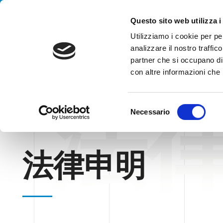
Handling your success
Questo sito web utilizza i
Utilizziamo i cookie per pe
analizzare il nostro traffico
partner che si occupano di 
con altre informazioni che h
法
S
Necessario
e
l
HOME
法律申明
e
法律申明
z
i
o
n
e
d