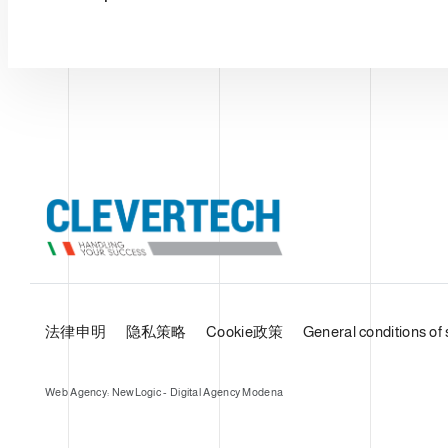
法律申明
隐私策略
Cookie政策
General conditions of 
Web Agency: NewLogic - Digital Agency Modena