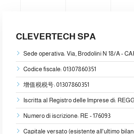
e
l
c
o
n
CLEVERTECH SPA
s
e
n
Sede operativa: Via, Brodolini N 18/A - C
s
o
Codice fiscale: 01307860351
增值税税号: 01307860351
Iscritta al Registro delle Imprese di: RE
Numero di iscrizione: RE - 176093
Capitale versato (esistente all'ultimo bilan