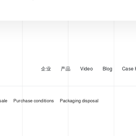
企业
产品
Video
Blog
Case 
sale
Purchase conditions
Packaging disposal