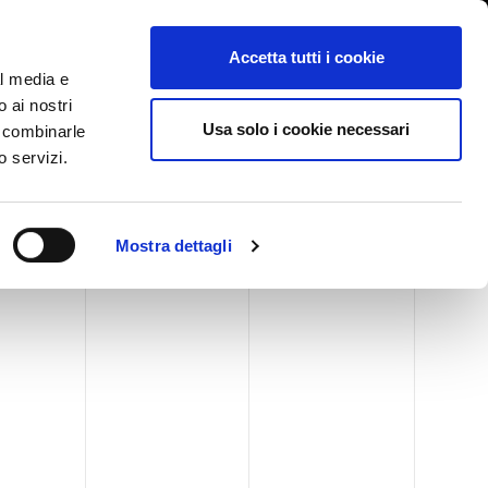
International/漢語, 汉语
登陆
Whistleblowing
Accetta tutti i cookie
al media e
o ai nostri
BLOG
CASE HISTORY
服务
新闻活动
联系我们
Usa solo i cookie necessari
o combinarle
o servizi.
Mostra dettagli