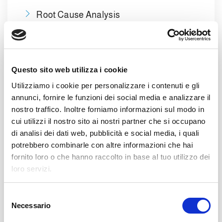
Root Cause Analysis
Report 8D
strumenti Lean Manufacturing
Questo sito web utilizza i cookie
Segue un rigoroso follow-up delle azioni
Utilizziamo i cookie per personalizzare i contenuti e gli
annunci, fornire le funzioni dei social media e analizzare il
correttive.
nostro traffico. Inoltre forniamo informazioni sul modo in
Il cliente ha
massima visibilità sul piano
cui utilizzi il nostro sito ai nostri partner che si occupano
produttivo
, con visite frequenti,
di analisi dei dati web, pubblicità e social media, i quali
condivisione dei programmi e monitoraggio
potrebbero combinarle con altre informazioni che hai
costante delle performance. In un contesto
fornito loro o che hanno raccolto in base al tuo utilizzo dei
loro servizi.
seriale, il rispetto delle tempistiche è critico:
anche un singolo ritardo può generare
effetti a catena sull’intera supply chain.
S
Necessario
e
Gestione stagionalità e logistica
l