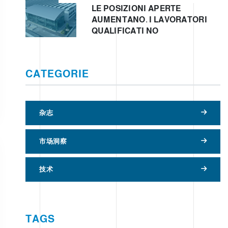
LE POSIZIONI APERTE
AUMENTANO. I LAVORATORI
QUALIFICATI NO
CATEGORIE
杂志
市场洞察
技术
TAGS