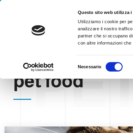
Handling your success
Questo sito web utilizza i
Utilizziamo i cookie per pe
analizzare il nostro traffico
partner che si occupano di 
con altre informazioni che h
PE
HOME
BLOG
PET FOOD
S
Necessario
e
pet food
l
e
z
i
o
n
e
d