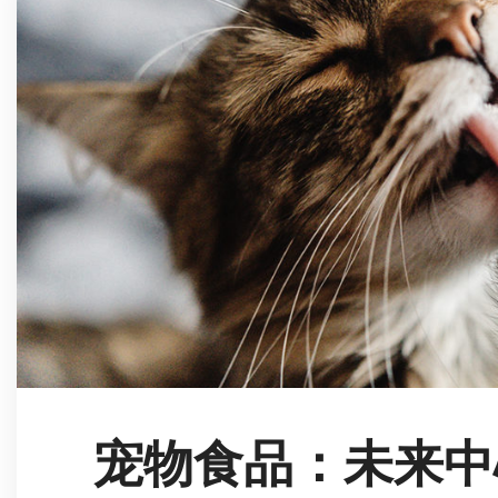
e
l
c
o
n
s
e
n
s
o
宠物食品：未来中