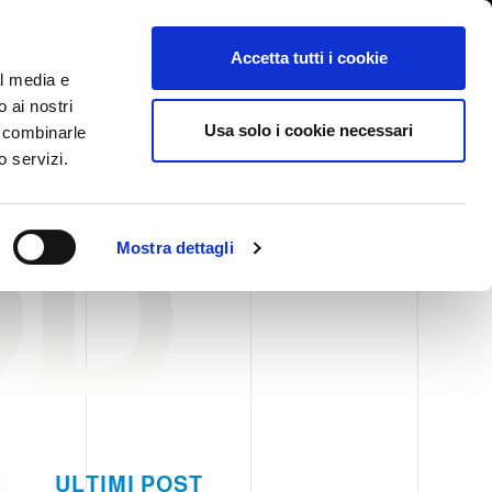
International/漢語, 汉语
登陆
Whistleblowing
Accetta tutti i cookie
al media e
o ai nostri
BLOG
CASE HISTORY
服务
新闻活动
联系我们
Usa solo i cookie necessari
o combinarle
o servizi.
OD
Mostra dettagli
ULTIMI POST