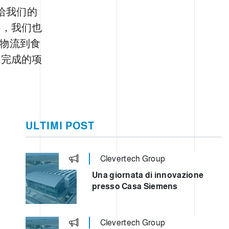
给我们的
外，我们也
从物流到食
上完成的项
ULTIMI POST
Clevertech Group
Una giornata di innovazione
presso Casa Siemens
Clevertech Group