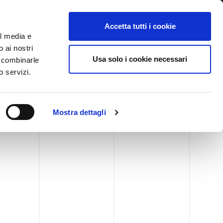
International/漢語, 汉语
登陆
Whistleblowing
Accetta tutti i cookie
al media e
o ai nostri
BLOG
CASE HISTORY
服务
新闻活动
联系我们
Usa solo i cookie necessari
o combinarle
o servizi.
Mostra dettagli