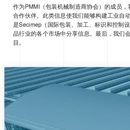
e
作为PMMI（包装机械制造商协会）的成员
l
c
合作伙伴。此类信息使我们能够构建工业自
o
是Secimep（国际包装、加工、标识和控
n
品行业的各个市场中分享信息。最后，我们
s
目。
e
n
s
o