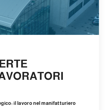
PERTE
LAVORATORI
egico: il lavoro nel manifatturiero