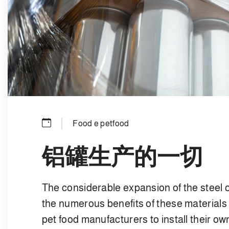
Food e petfood
铝罐生产的一切
The considerable expansion of the steel
the numerous benefits of these material
pet food manufacturers to install their ow