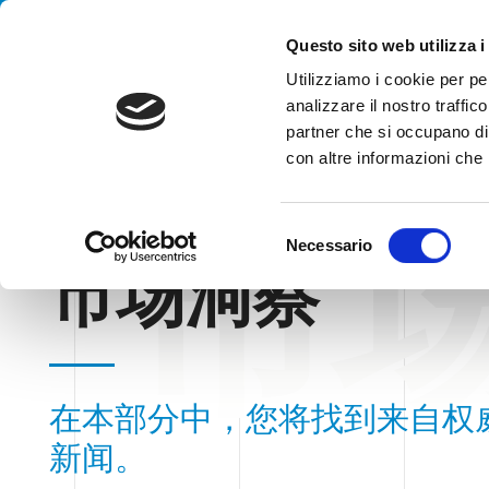
Handling your success
Questo sito web utilizza i
Utilizziamo i cookie per pe
analizzare il nostro traffico
partner che si occupano di 
con altre informazioni che h
市
HOME
BLOG
市场洞察
S
Necessario
e
市场洞察
l
e
z
i
o
在本部分中，您将找到来自权
n
e
新闻。
d