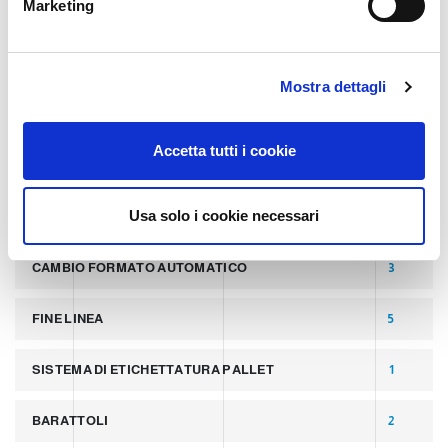
Marketing
最新文章
8
d
e
l
SLIDER
2
Mostra dettagli
c
o
PALLETTIZZATORI PER COPERCHI
2
n
Accetta tutti i cookie
s
LINEA PER PRODUZIONE DI LATTINE ALLUMINIO
2
e
n
Usa solo i cookie necessari
LATTINE IN ALLUMINIO
2
s
o
CAMBIO FORMATO AUTOMATICO
3
FINE LINEA
5
SISTEMA DI ETICHETTATURA PALLET
1
BARATTOLI
2