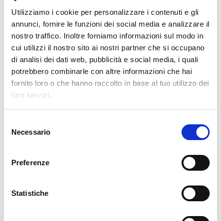
Utilizziamo i cookie per personalizzare i contenuti e gli
LE POSIZIONI APERTE
annunci, fornire le funzioni dei social media e analizzare il
AUMENTANO. I LAVORATORI
QUALIFICATI NO
nostro traffico. Inoltre forniamo informazioni sul modo in
cui utilizzi il nostro sito ai nostri partner che si occupano
di analisi dei dati web, pubblicità e social media, i quali
CATEGORIE
potrebbero combinarle con altre informazioni che hai
fornito loro o che hanno raccolto in base al tuo utilizzo dei
loro servizi.
杂志
S
市场洞察
Necessario
e
l
技术
e
Preferenze
z
i
TAGS
o
Statistiche
n
e