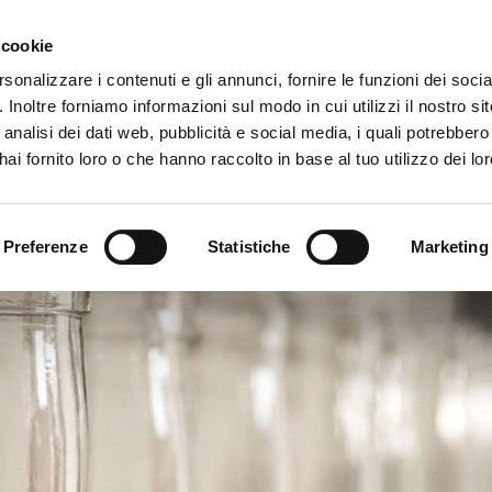
客户
 cookie
rsonalizzare i contenuti e gli annunci, fornire le funzioni dei soci
. Inoltre forniamo informazioni sul modo in cui utilizzi il nostro sit
企业
产品
VIDEO
analisi dei dati web, pubblicità e social media, i quali potrebber
ai fornito loro o che hanno raccolto in base al tuo utilizzo dei lor
酒类饮料生产商
Preferenze
Statistiche
Marketing