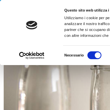
Handling your success
Questo sito web utilizza i
Utilizziamo i cookie per pe
analizzare il nostro traffico
partner che si occupano di 
con altre informazioni che h
HOME
CASE HISTORY
酒精类饮品
一个全球著名的英国啤酒和
S
Necessario
e
l
e
z
i
o
n
e
d