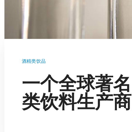
e
l
c
o
n
s
e
n
s
酒精类饮品
o
一个全球著名
类饮料生产商