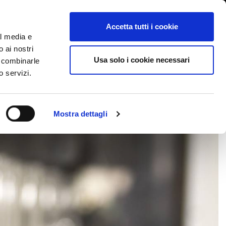
International/漢語, 汉语
登陆
Whistleblowing
Accetta tutti i cookie
al media e
o ai nostri
BLOG
CASE HISTORY
服务
新闻活动
联系我们
Usa solo i cookie necessari
o combinarle
o servizi.
Mostra dettagli