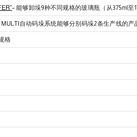
FER”
– 能够卸垛9种不同规格的玻璃瓶（从375ml至17
D 1 MULTI自动码垛系统能够分别码垛2条生产线的产
规格