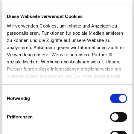
Erreicht wird dies durch ein an jedem Kanal
positioniertes
Sensorensystem
. Der
Diese Webseite verwendet Cookies
Sensor überwacht die Präsenz von
Wir verwenden Cookies, um Inhalte und Anzeigen zu
Flaschen in den Kanälen und verändert die
personalisieren, Funktionen für soziale Medien anbieten
Lagenbildungsgeschwindigkeit mithilfe
zu können und die Zugriffe auf unsere Website zu
einer spezifischen Software.
analysieren. Außerdem geben wir Informationen zu Ihrer
Verwendung unserer Website an unsere Partner für
Das Übertragen der Lage auf die Palette
soziale Medien, Werbung und Analysen weiter. Unsere
erfolgt durch
Abschieben
mit einem
Partner führen diese Informationen möglicherweise mit
servogetriebenen Schieber in Verbindung
weiteren Daten zusammen, die Sie ihnen bereitgestellt
mit einem weiteren unabhängigen
haben oder die sie im Rahmen Ihrer Nutzung der Dienste
frontalen Schieber, der das Umkippen der
gesammelt haben.
E
ersten Flaschenreihe während der ersten
Notwendig
i
Abschiebephasen verhindert. (positive
n
control).
w
Präferenzen
i
Das
Blatthandlingsystem
ermöglicht das
l
Laden einer kompletten Blattpalette
auf