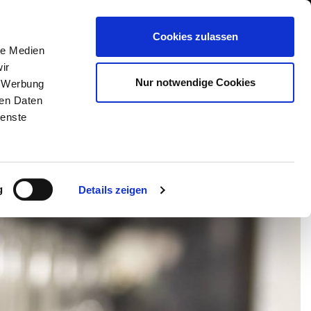
International/Deutsch
 Area
Whistleblowing
Cookies zulassen
le Medien
ir
DIENSTLEISTUNGEN
NEWS & EVENTS
KONTAKT
Nur notwendige Cookies
, Werbung
ren Daten
ienste
g
Details zeigen