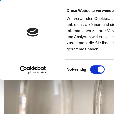
Handling your success
Diese Webseite verwende
Wir verwenden Cookies, um
anbieten zu können und di
UN
Informationen zu Ihrer Ve
und Analysen weiter. Unse
zusammen, die Sie ihnen b
gesammelt haben.
HOME
CASE HISTORY
WEIN & SPIRITUOSEN
WELTWEIT F
E
Notwendig
i
n
w
i
l
l
i