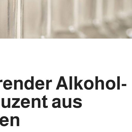
render Alkohol-
uzent aus
ien