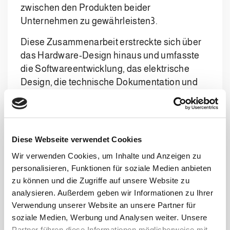
zwischen den Produkten beider
Unternehmen zu gewährleisten3.
Diese Zusammenarbeit erstreckte sich über
das Hardware-Design hinaus und umfasste
die Softwareentwicklung, das elektrische
Design, die technische Dokumentation und
das Ersatzteilmanagement, um eine
vollständige Konsistenz für den Endkunden
zwischen den Lösungen von Tosa und
Clevertech sicherzustellen4.
Diese Webseite verwendet Cookies
Wir verwenden Cookies, um Inhalte und Anzeigen zu
Die Partnerschaft begann mit
personalisieren, Funktionen für soziale Medien anbieten
Palettenstretchwicklern und wurde
zu können und die Zugriffe auf unsere Website zu
erfolgreich auf Umreifungsmaschinen und
analysieren. Außerdem geben wir Informationen zu Ihrer
andere angeforderte Geräte ausgeweitet.
Verwendung unserer Website an unsere Partner für
Derzeit arbeiten die beiden Unternehmen
soziale Medien, Werbung und Analysen weiter. Unsere
zusammen, um jährlich etwa 30-40 integrierte
Partner führen diese Informationen möglicherweise mit