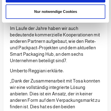
w
Maschine zu verwalten, was eine reduzierte
a
Nur notwendige Cookies
Platzbelegung und eine kompakte, integrierte
h
Lösung sicherstellte6.
l
Im Laufe der Jahre haben wir auch
bedeutende kommerzielle Kooperationen mit
anderen Partnern aufgebaut, wie den Rete-
und Packpact-Projekten und dem aktuellen
Smart Packaging Hub, an dem sechs
Unternehmen beteiligt sind7.
Umberto Reggiani erklärte:
„Dank der Zusammenarbeit mit Tosa konnten
wir eine vollständig integrierte Lösung
anbieten. Dies ist ein Ansatz, der in keiner
anderen Form auf dem Verpackungsmarkt zu
finden ist. Dies hat es den beiden