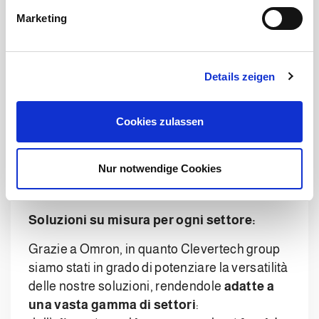
g
Marketing
Un aspetto che rende davvero efficace la
u
nostra collaborazione con Omron è l’utilizzo
n
g
di un
ambiente di programmazione
Details zeigen
s
condiviso
. Lavorare su una piattaforma
a
comune ci permette infatti di
integrare
u
software, hardware e robot
in modo
Cookies zulassen
s
semplice, rapido e affidabile. Questo
w
semplifica il lavoro dei nostri team tecnici e
a
Nur notwendige Cookies
accelera ogni fase del progetto, anche nei
h
contesti più complessi.
l
Soluzioni su misura per ogni settore:
Grazie a Omron, in quanto Clevertech group
siamo stati in grado di potenziare la versatilità
delle nostre soluzioni, rendendole
adatte a
una vasta gamma di settori
: