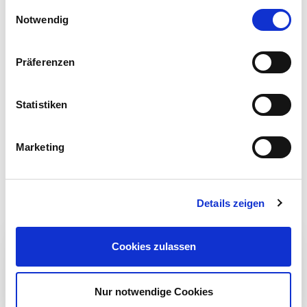
gesammelt haben.
E
Notwendig
i
n
w
Präferenzen
i
l
l
Statistiken
i
g
Marketing
u
n
g
Details zeigen
s
a
u
Cookies zulassen
s
w
a
Nur notwendige Cookies
h