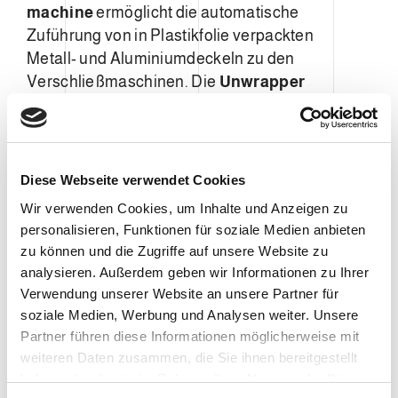
machine
ermöglicht die automatische
Zuführung von in Plastikfolie verpackten
Metall- und Aluminiumdeckeln zu den
Verschließmaschinen. Die
Unwrapper
machine UN3
kann gleichermaßen mit
Standarddeckeln, Easy-Open-Deckeln und
Deckeln für den Pharmabereich in
verschiedenen Formaten verarbeiten. Für
Diese Webseite verwendet Cookies
feuchte Umgebungen kann die Maschine in
Wir verwenden Cookies, um Inhalte und Anzeigen zu
EDELSTAHL ausgeführt werden, für
personalisieren, Funktionen für soziale Medien anbieten
trockene Umgebungen in LACKIERTEM
zu können und die Zugriffe auf unsere Website zu
STAHL.
analysieren. Außerdem geben wir Informationen zu Ihrer
Verwendung unserer Website an unsere Partner für
soziale Medien, Werbung und Analysen weiter. Unsere
Partner führen diese Informationen möglicherweise mit
weiteren Daten zusammen, die Sie ihnen bereitgestellt
haben oder die sie im Rahmen Ihrer Nutzung der Dienste