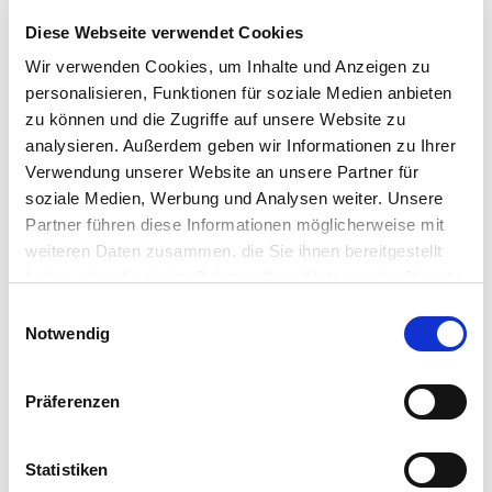
Diese Webseite verwendet Cookies
Wir verwenden Cookies, um Inhalte und Anzeigen zu
personalisieren, Funktionen für soziale Medien anbieten
zu können und die Zugriffe auf unsere Website zu
analysieren. Außerdem geben wir Informationen zu Ihrer
Verwendung unserer Website an unsere Partner für
soziale Medien, Werbung und Analysen weiter. Unsere
Partner führen diese Informationen möglicherweise mit
weiteren Daten zusammen, die Sie ihnen bereitgestellt
INFORMATIONEN ANFORDERN
haben oder die sie im Rahmen Ihrer Nutzung der Dienste
gesammelt haben.
E
Notwendig
i
n
SHOW DETAILS
w
Präferenzen
i
l
l
Statistiken
HYBRID-