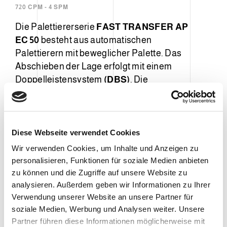
720 CPM - 4 SPM
Die Palettiererserie
FAST TRANSFER AP
EC 50
besteht aus automatischen
Palettierern mit beweglicher Palette. Das
Abschieben der Lage erfolgt mit einem
Doppelleistensystem
(DBS)
. Die
Lagenbildung erfolgt auf dem
Band
(MF)
oder über Kanäle
(MCF)
und
ermöglicht die Produktion mit hohen
Geschwindigkeiten und die Reduzierung
Diese Webseite verwendet Cookies
von Hohlräumen. Die Serie FAST
Wir verwenden Cookies, um Inhalte und Anzeigen zu
TRANSFER kann durch (automatische)
personalisieren, Funktionen für soziale Medien anbieten
Greifsysteme für Blätter und Rahmen
zu können und die Zugriffe auf unsere Website zu
ergänzt werden, um die Automatisierung
analysieren. Außerdem geben wir Informationen zu Ihrer
Verwendung unserer Website an unsere Partner für
bei Palettiervorgängen zu erhöhen und
soziale Medien, Werbung und Analysen weiter. Unsere
Stillstandszeiten zu verringern.
Partner führen diese Informationen möglicherweise mit