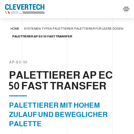
PALETTIERER AP EC 50 FAST TRANSFER
HOME
SYSTEMEN
TYPEN
PALETTIERER
PALETTIERER FÜR LEERE DOSEN
INFORMATIONEN ANFORDERN
PALETTIERER AP EC 50 FAST TRANSFER
AP-EC-50
PALETTIERER AP EC
50 FAST TRANSFER
PALETTIERER MIT HOHEM
ZULAUF UND BEWEGLICHER
PALETTE