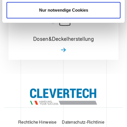
w
a
Nur notwendige Cookies
h
l
Dosen&Deckelherstellung
Rechtliche Hinweise
Datenschutz-Richtlinie