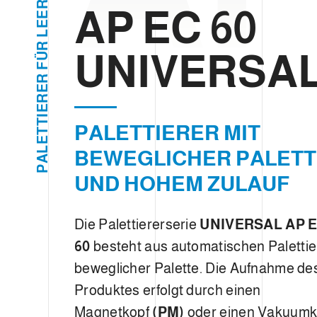
g
R
AP EC 60
E
u
E
L
n
R
UNIVERSA
g
Ü
F
s
R
a
E
R
u
E
I
s
T
PALETTIERER MIT
T
w
E
L
BEWEGLICHER PALETT
a
A
P
h
UND HOHEM ZULAUF
l
Die Palettiererserie
UNIVERSAL AP 
60
besteht aus automatischen Palettie
beweglicher Palette. Die Aufnahme de
Produktes erfolgt durch einen
Magnetkopf
(PM)
oder einen Vakuum