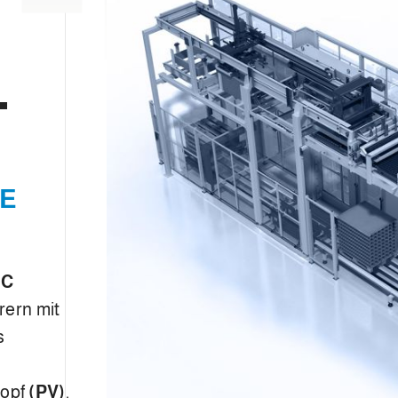
L
E
EC
rern mit
s
kopf
(PV)
.