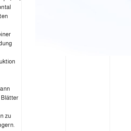
ontal
ten
einer
ldung
uktion
kann
 Blätter
en zu
ngern.