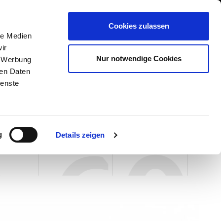
International/Deutsch
 Area
Whistleblowing
Cookies zulassen
le Medien
ir
DIENSTLEISTUNGEN
NEWS & EVENTS
KONTAKT
Nur notwendige Cookies
, Werbung
ERN
ren Daten
ienste
g
Details zeigen
-60