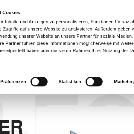
Customer
t Cookies
 Inhalte und Anzeigen zu personalisieren, Funktionen für sozia
e Zugriffe auf unsere Website zu analysieren. Außerdem geben w
TERNEHMEN
SYSTEMEN
VIDEO
BLOG
CASE HISTORY
rwendung unserer Website an unsere Partner für soziale Medien
RER AP EC 60 UNIVERSAL
INFORMATIONEN ANFORD
re Partner führen diese Informationen möglicherweise mit weite
ereitgestellt haben oder die sie im Rahmen Ihrer Nutzung der D
 FÜR LEERE DOSEN
PALETTIERER AP EC 60 UNIVERSAL
Präferenzen
Statistiken
Marketin
-EC
RER