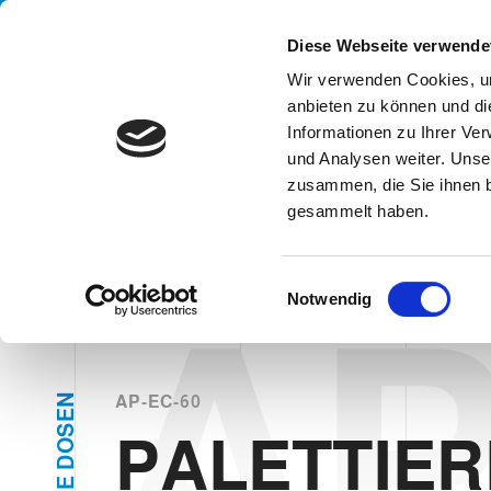
Handling your success
Diese Webseite verwende
Wir verwenden Cookies, um
anbieten zu können und di
UN
Informationen zu Ihrer Ve
PALETTIE
und Analysen weiter. Unse
zusammen, die Sie ihnen b
gesammelt haben.
HOME
SYSTEMEN
TYPEN
PALETTIERER
PALETTIERER
E
Notwendig
AP
i
n
w
i
N
AP-EC-60
E
l
S
PALETTIE
l
O
D
i
E