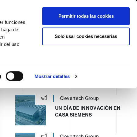
International/Español
entes
Whistleblowing
Permitir todas las cookies
er funciones
 haga del
SE HISTORY
SERVICIOS
EVENTOS
CONTACTOS
Solo usar cookies necesarias
den
r del uso
g
Mostrar detalles
ULTIMI POST
Clevertech Group
UN DÍA DE INNOVACIÓN EN
CASA SIEMENS
Clevertech Group