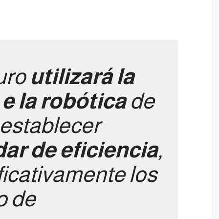
turo
utilizará la
e la robótica
de
establecer
ar de eficiencia
,
ficativamente los
o de