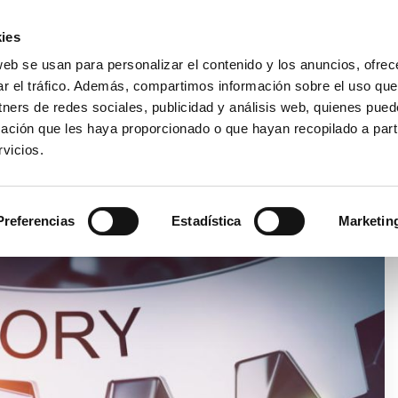
Área Cli
ies
web se usan para personalizar el contenido y los anuncios, ofrec
ar el tráfico. Además, compartimos información sobre el uso que
EMPRESA
PRODUCTOS
VIDEO
BLOG
CA
tners de redes sociales, publicidad y análisis web, quienes pue
ación que les haya proporcionado o que hayan recopilado a parti
vicios.
TURO
Preferencias
Estadística
Marketin