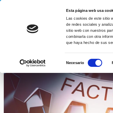
Handling your success
Esta página web usa cook
Las cookies de este sitio 
de redes sociales y analiz
sitio web con nuestros par
combinarla con otra inform
que haya hecho de sus ser
HOME
BLOG
VISIÓN DEL MERCADO
LA FÁBRICA DEL FU
S
Necesario
e
l
e
c
c
i
ó
n