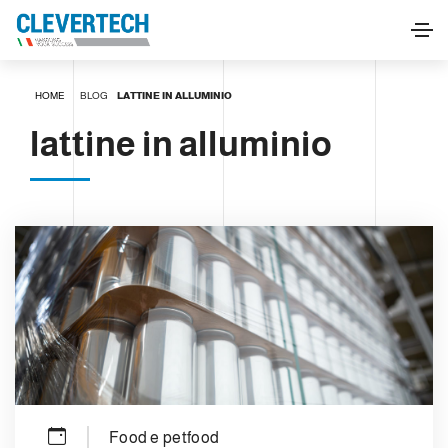
HOME
BLOG
LATTINE IN ALLUMINIO
lattine in alluminio
Food e petfood