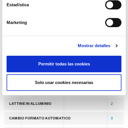
i
Estadística
TECNOLOGÍA
ó
n
Marketing
TAGS
d
e
c
ÚLTIMA PUBLICACIÓN
8
Mostrar detalles
o
n
s
SLIDER
2
Permitir todas las cookies
e
n
PALLETTIZZATORI PER COPERCHI
2
t
Solo usar cookies necesarias
i
LINEA PER PRODUZIONE DI LATTINE ALLUMINIO
2
m
i
LATTINE IN ALLUMINIO
2
e
n
CAMBIO FORMATO AUTOMATICO
3
t