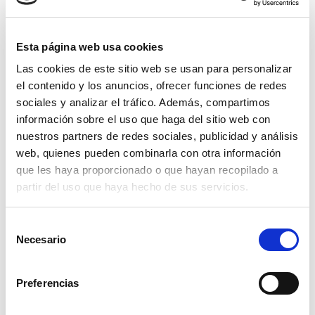
Clevertech Group
OPERATION UNIT ROBOTICS & E-
Esta página web usa cookies
COMMERCE – CLEVERTECH
Las cookies de este sitio web se usan para personalizar
el contenido y los anuncios, ofrecer funciones de redes
Clevertech Group
sociales y analizar el tráfico. Además, compartimos
información sobre el uso que haga del sitio web con
LAS VACANTES AUMENTAN. EL
nuestros partners de redes sociales, publicidad y análisis
TALENTO CUALIFICADO NO
web, quienes pueden combinarla con otra información
que les haya proporcionado o que hayan recopilado a
partir del uso que haya hecho de sus servicios.
CATEGORIE
S
Necesario
e
DIARIO
l
e
Preferencias
VISIÓN DEL MERCADO
c
c