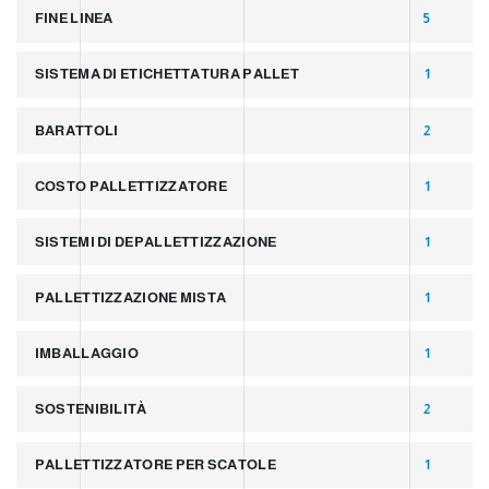
o
FINE LINEA
5
SISTEMA DI ETICHETTATURA PALLET
1
BARATTOLI
2
COSTO PALLETTIZZATORE
1
SISTEMI DI DEPALLETTIZZAZIONE
1
PALLETTIZZAZIONE MISTA
1
IMBALLAGGIO
1
SOSTENIBILITÀ
2
PALLETTIZZATORE PER SCATOLE
1