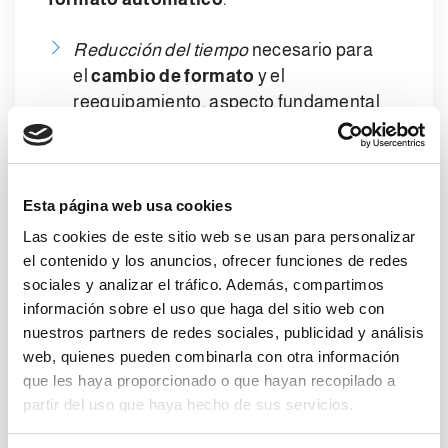
Reducción del tiempo
necesario para
el
cambio de formato
y el
reequipamiento, aspecto fundamental
sobre todo cuando se tienen que realizar
frecuentes cambios de producto. De
esta forma se puede implementar el
servicio al cliente.
Esta página web usa cookies
Las cookies de este sitio web se usan para personalizar
Reducción de los costes y aumento de la
el contenido y los anuncios, ofrecer funciones de redes
rentabilidad de las máquinas
, como
sociales y analizar el tráfico. Además, compartimos
consecuencia directa de la reducción de
información sobre el uso que haga del sitio web con
los tiempos de parada de la máquina y
nuestros partners de redes sociales, publicidad y análisis
de puesta a punto por
cambio de
web, quienes pueden combinarla con otra información
que les haya proporcionado o que hayan recopilado a
formato
.
partir del uso que haya hecho de sus servicios.
Flexibilidad
de los procesos de