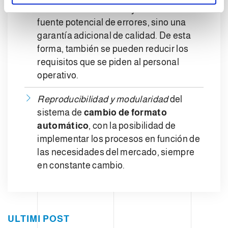
el
cambio de formato
ya no será una
m
fuente potencial de errores, sino una
i
e
garantía adicional de calidad. De esta
n
forma, también se pueden reducir los
t
requisitos que se piden al personal
o
operativo.
Reproducibilidad y modularidad
del
sistema de
cambio de formato
automático
, con la posibilidad de
implementar los procesos en función de
las necesidades del mercado, siempre
en constante cambio.
ULTIMI POST