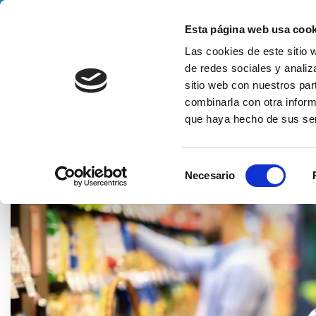
Handling your success
Esta página web usa cook
Las cookies de este sitio 
de redes sociales y analiz
sitio web con nuestros par
combinarla con otra inform
que haya hecho de sus ser
HOME
BLOG
TECNOLOGÍA
EL PALETIZADOR PARA CAJA
S
Necesario
e
l
e
c
c
i
ó
n