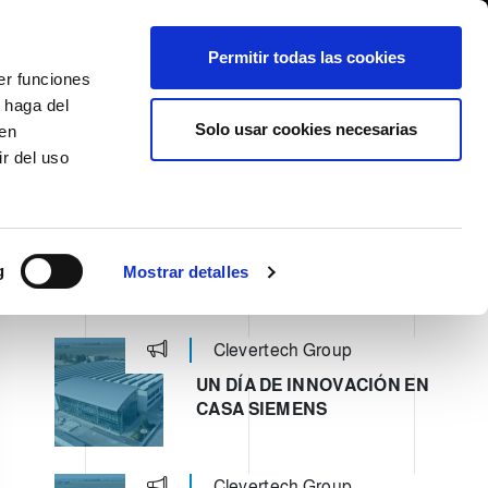
International/Español
entes
Whistleblowing
Permitir todas las cookies
er funciones
 haga del
SE HISTORY
SERVICIOS
EVENTOS
CONTACTOS
Solo usar cookies necesarias
den
r del uso
g
Mostrar detalles
ULTIMI POST
Clevertech Group
UN DÍA DE INNOVACIÓN EN
CASA SIEMENS
Clevertech Group