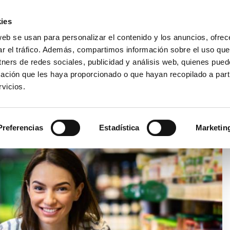
Área Cli
ies
web se usan para personalizar el contenido y los anuncios, ofrec
ar el tráfico. Además, compartimos información sobre el uso que
EMPRESA
PRODUCTOS
VIDEO
BLOG
CA
tners de redes sociales, publicidad y análisis web, quienes pue
ación que les haya proporcionado o que hayan recopilado a parti
vicios.
S, ENTRE COMERCIO ELECTRÓNICO Y MEDIO AMBIENTE
Preferencias
Estadística
Marketin