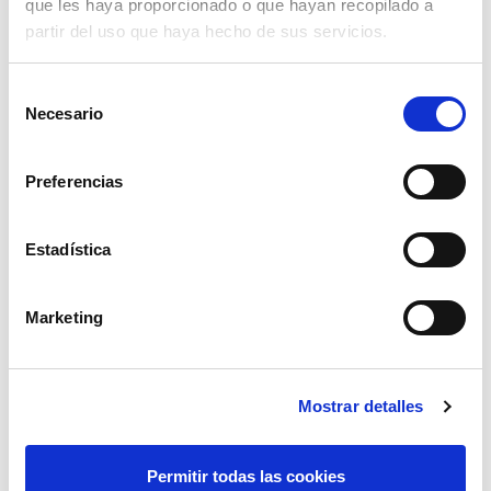
que les haya proporcionado o que hayan recopilado a
partir del uso que haya hecho de sus servicios.
S
Necesario
e
ULTIMI POST
l
e
Preferencias
c
Clevertech Group
c
UN DÍA DE INNOVACIÓN EN CASA
i
Estadística
SIEMENS
ó
n
Marketing
d
Clevertech Group
e
GLOBAL AUTOMATION MEETING
c
2026
Mostrar detalles
o
n
s
Permitir todas las cookies
Clevertech Group
e