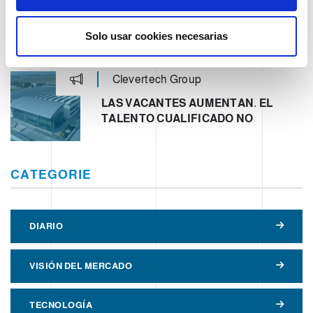
n
OPERATION UNIT ROBOTICS & E-
t
COMMERCE – CLEVERTECH
Solo usar cookies necesarias
i
m
Clevertech Group
i
e
LAS VACANTES AUMENTAN. EL
n
TALENTO CUALIFICADO NO
t
o
CATEGORIE
DIARIO
VISIÓN DEL MERCADO
TECNOLOGÍA