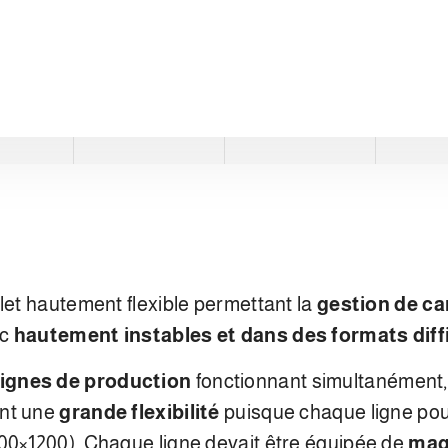
let hautement flexible permettant la
gestion de c
nc
hautement instables et dans des formats diffi
lignes de production
fonctionnant simultanément
ent une
grande flexibilité
puisque chaque ligne pou
00×1200). Chaque ligne devait être équipée de
mag