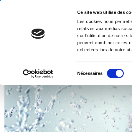
Handling your success
Ce site web utilise des co
Les cookies nous permetten
relatives aux médias socia
sur l'utilisation de notre 
peuvent combiner celles-ci
collectées lors de votre uti
HOME
CASE HISTORY
COSMÉTIQUES
SYSTÈME DE FIN 
S
Nécessaires
é
l
e
c
t
i
o
n