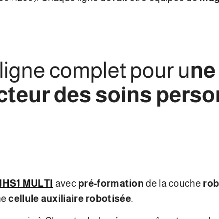
ligne complet pour u
ne
ecteur des soins perso
1HS1 MULTI
avec
pré-formation
de la couche
rob
ne
cellule auxiliaire robotisée
.