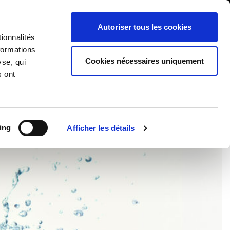
International/Français
ients
Whistleblowing
Autoriser tous les cookies
ionnalités
formations
RY
SERVICES
NEWS & ÉVÉNEMENTS
CONTACTS
Cookies nécessaires uniquement
yse, qui
s ont
BEAUTÉ
ing
Afficher les détails