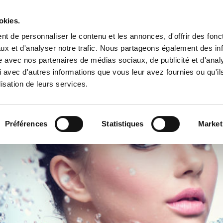
Espace cl
okies.
t de personnaliser le contenu et les annonces, d'offrir des fonct
ux et d'analyser notre trafic. Nous partageons également des in
ENTREPRISE
PRODUITS
VIDEO
BLOG
CASE HISTO
site avec nos partenaires de médias sociaux, de publicité et d'anal
 avec d'autres informations que vous leur avez fournies ou qu'il
lisation de leurs services.
DE LIGNE COMPLET DANS LE SECTEUR DES SOINS PERSONNELS ET DE 
Préférences
Statistiques
Market