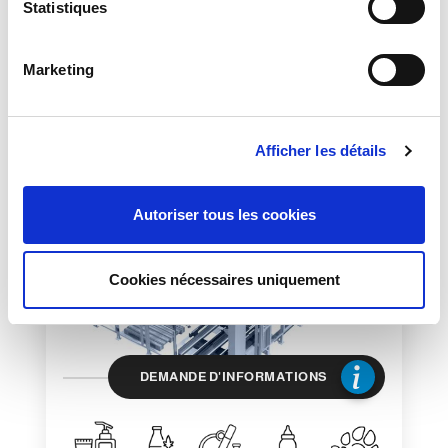
i
Statistiques
o
DÉPAL GEMINI
n
Marketing
SYSTÈME DE DÉPALLÉTISATION
d
ROBOTISÉE
u
c
Afficher les détails
o
n
s
Autoriser tous les cookies
e
n
t
Cookies nécessaires uniquement
e
m
e
n
DEMANDE D'INFORMATIONS
t