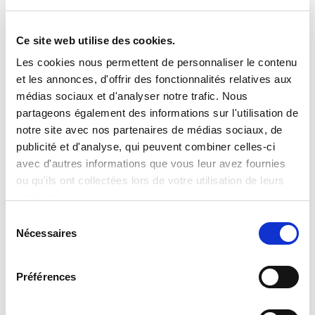
Ce site web utilise des cookies.
Les cookies nous permettent de personnaliser le contenu
et les annonces, d'offrir des fonctionnalités relatives aux
médias sociaux et d'analyser notre trafic. Nous
partageons également des informations sur l'utilisation de
notre site avec nos partenaires de médias sociaux, de
publicité et d'analyse, qui peuvent combiner celles-ci
DEMANDE D'INFORMATIONS
avec d'autres informations que vous leur avez fournies
ou qu'ils ont collectées lors de votre utilisation de leurs
services.
S
Nécessaires
é
l
e
Préférences
SHOW DETAILS
c
t