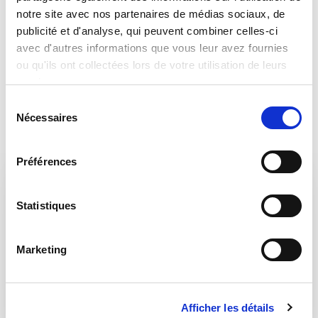
notre site avec nos partenaires de médias sociaux, de
publicité et d'analyse, qui peuvent combiner celles-ci
avec d'autres informations que vous leur avez fournies
ou qu'ils ont collectées lors de votre utilisation de leurs
services.
S
Nécessaires
é
l
e
Préférences
c
t
i
Statistiques
o
n
Marketing
d
Secteur alimentaire
u
c
Afficher les détails
o