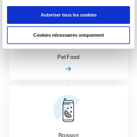
n
s
Autoriser tous les cookies
e
n
t
Cookies nécessaires uniquement
e
m
e
Pet Food
n
t
Boisson