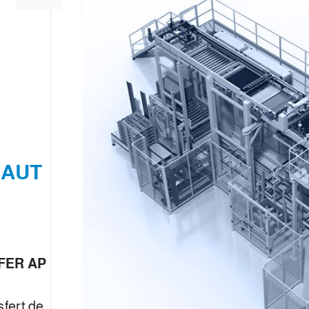
HAUT
FER AP
sfert de