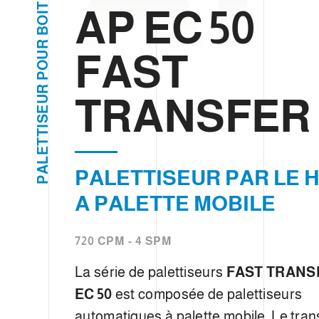
d
T
AP EC 50
I
u
O
B
c
R
FAST
o
U
O
n
P
s
R
TRANSFER
U
e
E
S
n
I
T
t
T
E
e
L
A
PALETTISEUR PAR LE 
m
P
e
A PALETTE MOBILE
n
t
720 CPM - 4 SPM
La série de palettiseurs
FAST TRANS
EC 50
est composée de palettiseurs
automatiques à palette mobile. Le tran