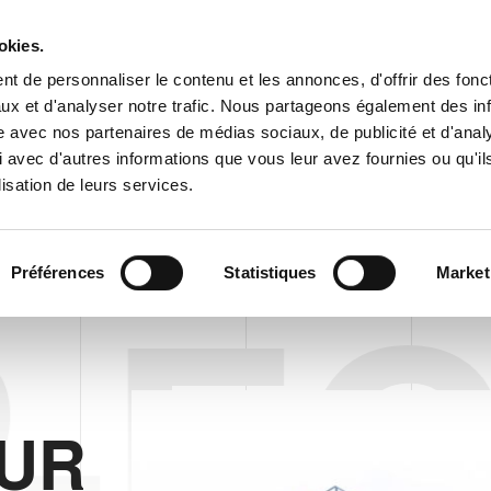
Espace cl
okies.
t de personnaliser le contenu et les annonces, d'offrir des fonct
ux et d'analyser notre trafic. Nous partageons également des in
ENTREPRISE
PRODUITS
VIDEO
BLOG
CASE HISTO
site avec nos partenaires de médias sociaux, de publicité et d'anal
UR AP EC 50 FAST TRANSFER
DEMANDE D'INFORMAT
 avec d'autres informations que vous leur avez fournies ou qu'il
lisation de leurs services.
UR POUR BOITES VIDES
PALETTISEUR AP EC 50 FAST TRANSFER
Préférences
Statistiques
Market
-EC
EUR