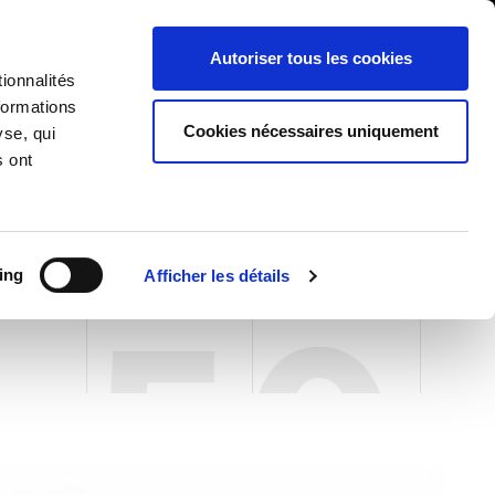
International/Français
ients
Whistleblowing
Autoriser tous les cookies
ionnalités
formations
RY
SERVICES
NEWS & ÉVÉNEMENTS
CONTACTS
Cookies nécessaires uniquement
yse, qui
IONS
s ont
ing
Afficher les détails
-50