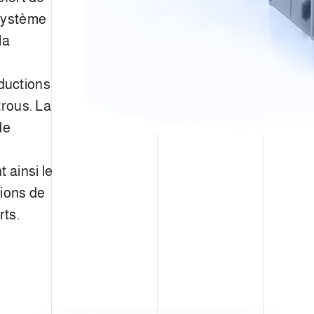
 système
la
ductions
trous. La
de
 ainsi le
tions de
rts.