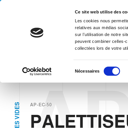
Handling your success
Ce site web utilise des co
Les cookies nous permetten
relatives aux médias socia
sur l'utilisation de notre 
PALETTISE
peuvent combiner celles-ci
collectées lors de votre uti
HOME
PRODUITS
ESPÈCES
PALETTISEUR
PALETTISE
S
Nécessaires
é
AP
l
e
c
t
S
AP-EC-50
E
i
D
PALETTIS
o
I
V
n
S
E