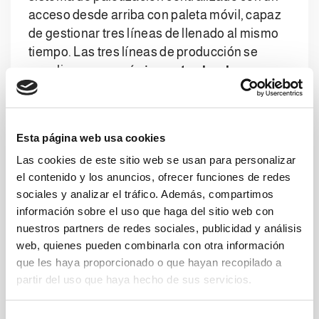
acceso desde arriba con paleta móvil, capaz
de gestionar tres líneas de llenado al mismo
tiempo. Las tres líneas de producción se
canalizan en una
única entrada a la
línea
para garantizar una mayor velocidad en
la formación de las capas. La solución se
compone de:
Esta página web usa cookies
Las cookies de este sitio web se usan para personalizar
un paletizador de la serie
Rocket AC 620
el contenido y los anuncios, ofrecer funciones de redes
M2 HS 1
equipado con dos robots de
sociales y analizar el tráfico. Además, compartimos
manipulación que permite una gestión y
información sobre el uso que haga del sitio web con
una orientación positiva del producto a
nuestros partners de redes sociales, publicidad y análisis
+90°, -90° y +180°,
web, quienes pueden combinarla con otra información
que les haya proporcionado o que hayan recopilado a
un
almacén de paletas
de gran
partir del uso que haya hecho de sus servicios.
capacidad,
S