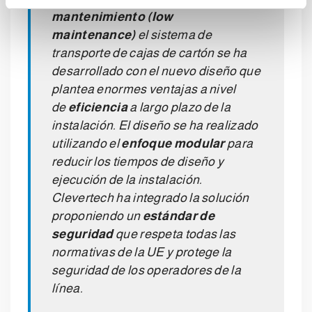
m
mantenimiento (low
i
maintenance)
el sistema de
e
transporte de cajas de cartón se ha
n
desarrollado con el nuevo diseño que
t
plantea enormes ventajas a nivel
o
de
eficiencia
a largo plazo de la
instalación. El diseño se ha realizado
utilizando el
enfoque modular
para
reducir los tiempos de diseño y
ejecución de la instalación.
Clevertech ha integrado la solución
proponiendo un
estándar de
seguridad
que respeta todas las
normativas de la UE y protege la
seguridad de los operadores de la
línea.