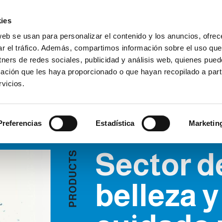
Área Cli
ies
web se usan para personalizar el contenido y los anuncios, ofrec
ar el tráfico. Además, compartimos información sobre el uso que
EMPRESA
PRODUCTOS
VIDEO
BLOG
CA
tners de redes sociales, publicidad y análisis web, quienes pue
 la belleza y del cuidado perso
SOLICITAR INFORMAC
ación que les haya proporcionado o que hayan recopilado a parti
vicios.
 Y DEL CUIDADO PERSO
Preferencias
Estadística
Marketin
Sector de
S
T
C
U
D
belleza y
O
R
P