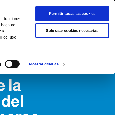
International/Español
entes
Whistleblowing
Permitir todas las cookies
er funciones
 haga del
SE HISTORY
SERVICIOS
EVENTOS
CONTACTOS
Solo usar cookies necesarias
den
IÓN
r del uso
g
Mostrar detalles
 la
 del