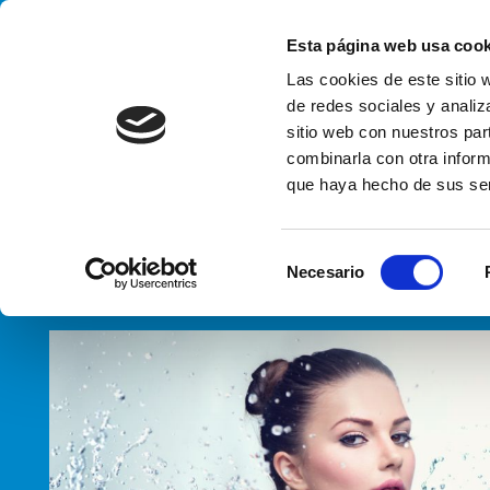
Handling your success
Esta página web usa cook
Las cookies de este sitio 
de redes sociales y analiz
sitio web con nuestros par
Sector de
combinarla con otra inform
que haya hecho de sus ser
HOME
PROYECTOS EMPRESARIAL
SECTOR DE LA BELLEZA
S
Necesario
e
l
e
c
c
i
ó
n