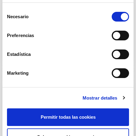
S
Necesario
e
l
e
Preferencias
c
Alimentos
c
i
Estadística
ó
n
Marketing
d
e
c
Mostrar detalles
o
n
s
Permitir todas las cookies
Limpieza del hogar
e
n
t