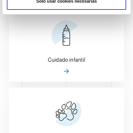
Solo usar cookies necesarias
i
m
i
e
n
t
o
Cuidado infantil