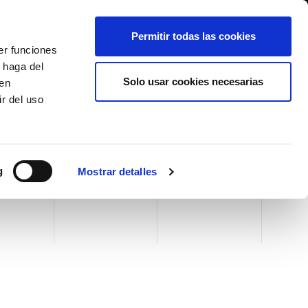
International/Español
entes
Whistleblowing
Permitir todas las cookies
er funciones
 haga del
SE HISTORY
SERVICIOS
EVENTOS
CONTACTOS
Solo usar cookies necesarias
den
r del uso
g
Mostrar detalles