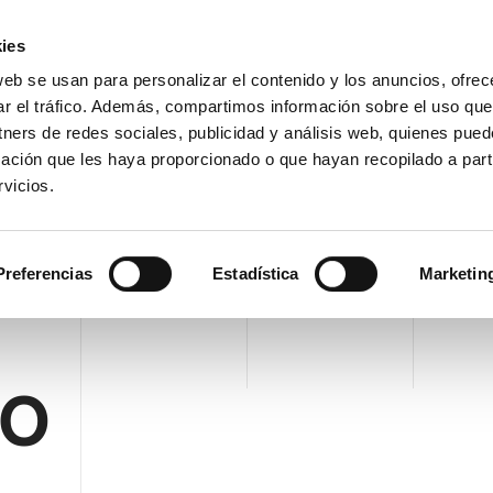
Área Cli
ies
web se usan para personalizar el contenido y los anuncios, ofrec
ar el tráfico. Además, compartimos información sobre el uso que
EMPRESA
PRODUCTOS
VIDEO
BLOG
CA
tners de redes sociales, publicidad y análisis web, quienes pue
PALETIZADOR T-REX
SOLICITAR INFORMACIÓN
ación que les haya proporcionado o que hayan recopilado a parti
vicios.
-REX
Preferencias
Estadística
Marketin
DO