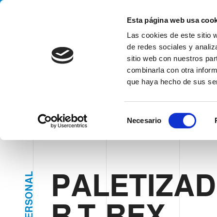
Handling your success
Esta página web usa cook
Las cookies de este sitio 
de redes sociales y analiz
sitio web con nuestros par
combinarla con otra inform
que haya hecho de sus ser
HOME
SECTORES
CUIDADO PERSONAL
PALETIZADOR T
S
Necesario
e
l
e
c
c
PALETIZA
L
A
i
N
ó
O
S
R T-REX
n
R
E