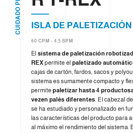
d
P
e
O
D
c
A
ISLA DE PALETIZACIÓ
D
o
I
U
n
C
s
60 CPM - 4,5 SPM
e
n
El
sistema de paletización robotizad
t
REX
permite el
paletizado
automáti
i
cajas de cartón, fardos, sacos y polyou
m
i
sistema es sumamente compacto y flex
e
permite
paletizar hasta 4 productos
n
vez
en palés diferentes
. El cabezal de
t
o
se ha estudiado y personalizado en fu
las características del producto para
al máximo el rendimiento del sistema. 