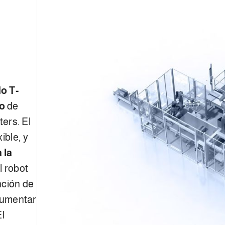
N
o T-
co
de
ters. El
ible, y
a la
l robot
nción de
 aumentar
El