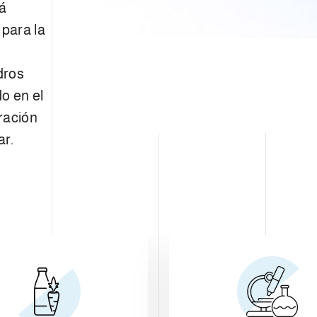
tá
s
para la
dros
do en el
ración
ar.