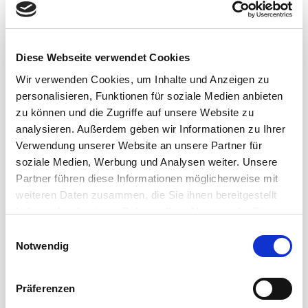
ist mit einem automatischen Rollenwechsel
ausgestattet. Es wendet auch die
Smart
Wrapping Technology
an, die die richtige
Diese Webseite verwendet Cookies
Menge und Spannung der Folie in jeder
Wir verwenden Cookies, um Inhalte und Anzeigen zu
Ecke der Palette gewährleistet. Diese
personalisieren, Funktionen für soziale Medien anbieten
Eigenschaft ist von großer Bedeutung für
zu können und die Zugriffe auf unsere Website zu
sehr leichte Produkte sowie für
analysieren. Außerdem geben wir Informationen zu Ihrer
die
Vermeidung von
Verwendung unserer Website an unsere Partner für
Materialverschwendung im Hinblick auf
soziale Medien, Werbung und Analysen weiter. Unsere
Nachhaltigkeit und Materialeinsparung.
Partner führen diese Informationen möglicherweise mit
weiteren Daten zusammen, die Sie ihnen bereitgestellt
haben oder die sie im Rahmen Ihrer Nutzung der Dienste
Vollständige
gesammelt haben.
E
Automatisierung in
Notwendig
i
jedem Bereich der
n
w
Linie
Präferenzen
i