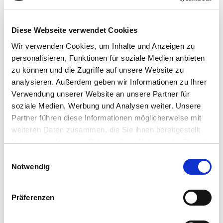
Diese Webseite verwendet Cookies
Wir verwenden Cookies, um Inhalte und Anzeigen zu
personalisieren, Funktionen für soziale Medien anbieten
ULTIMI POST
zu können und die Zugriffe auf unsere Website zu
analysieren. Außerdem geben wir Informationen zu Ihrer
Verwendung unserer Website an unsere Partner für
Clevertech Group
soziale Medien, Werbung und Analysen weiter. Unsere
EIN TAG DER INNOVATION BEI CASA
Partner führen diese Informationen möglicherweise mit
SIEMENS
weiteren Daten zusammen, die Sie ihnen bereitgestellt
haben oder die sie im Rahmen Ihrer Nutzung der Dienste
gesammelt haben.
E
Clevertech Group
Notwendig
i
GLOBAL AUTOMATION MEETING
n
2026
w
Präferenzen
i
l