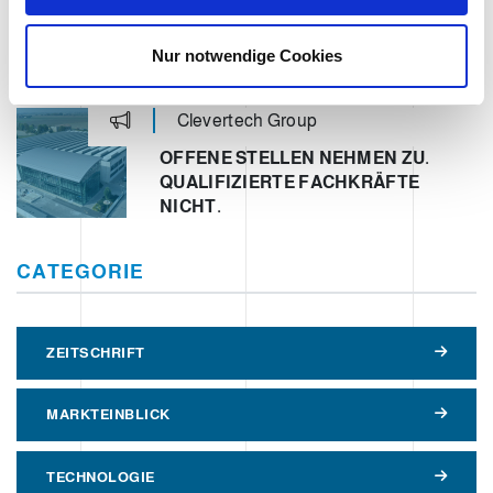
w
OPERATION UNIT ROBOTICS & E-
COMMERCE – CLEVERTECH
a
Nur notwendige Cookies
h
l
Clevertech Group
OFFENE STELLEN NEHMEN ZU.
QUALIFIZIERTE FACHKRÄFTE
NICHT.
CATEGORIE
ZEITSCHRIFT
MARKTEINBLICK
TECHNOLOGIE