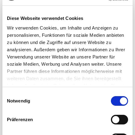
Mehrwert erzeugen.
Ökologie und Effizienz
sind zwei weitere
Diese Webseite verwendet Cookies
grundlegende Konzepte, die mit der
Wir verwenden Cookies, um Inhalte und Anzeigen zu
Automatisierung von Prozessen wie
personalisieren, Funktionen für soziale Medien anbieten
der
Kartonverpackung
verbunden sind: In
zu können und die Zugriffe auf unsere Website zu
einem zunehmend
analysieren. Außerdem geben wir Informationen zu Ihrer
wettbewerbsorientierten Markt und einer
Verwendung unserer Website an unsere Partner für
Welt, die zunehmend auf Umweltfragen
soziale Medien, Werbung und Analysen weiter. Unsere
achtet, ermöglicht der
Partner führen diese Informationen möglicherweise mit
Einsatz
automatischer
weiteren Daten zusammen, die Sie ihnen bereitgestellt
Kartoniermaschinen
die Abfallproduktion
haben oder die sie im Rahmen Ihrer Nutzung der Dienste
gesammelt haben.
zu reduzieren und gleichzeitig eine
E
Notwendig
unvergleichliche Effizienz zu garantieren.
i
n
w
Präferenzen
i
Die Wahl einer
l