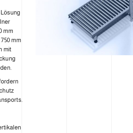
e Lösung
lner
00 mm
zu 750 mm
n mit
eckung
rden.
fordern
Schutz
nsports.
rtikalen