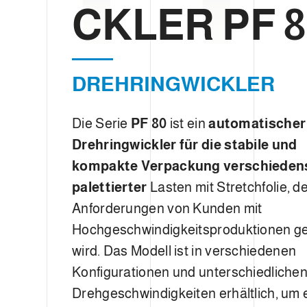
g
CKLER PF 8
u
n
g
s
DREHRINGWICKLER
a
u
s
Die Serie
PF 80
ist ein
automatischer
w
Drehringwickler für die stabile und
a
kompakte Verpackung verschieden
h
l
palettierter
Lasten mit Stretchfolie, d
Anforderungen von Kunden mit
Hochgeschwindigkeitsproduktionen g
wird. Das Modell ist in verschiedenen
Konfigurationen und unterschiedlichen
Drehgeschwindigkeiten erhältlich, um 