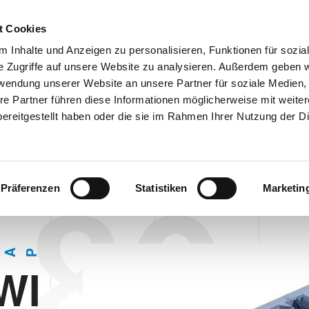
Customer
t Cookies
 Inhalte und Anzeigen zu personalisieren, Funktionen für sozia
e Zugriffe auf unsere Website zu analysieren. Außerdem geben w
TERNEHMEN
SYSTEMEN
VIDEO
BLOG
CASE HISTORY
rwendung unserer Website an unsere Partner für soziale Medien
RINGWICKLER PF 80
INFORMATIONEN ANFORDERN
re Partner führen diese Informationen möglicherweise mit weite
ereitgestellt haben oder die sie im Rahmen Ihrer Nutzung der D
NGWICKLER PF 80
 80
Präferenzen
Statistiken
Marketin
A
P
WI