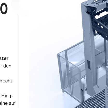
0
ster
er den
erecht
 Ring-
eine auf