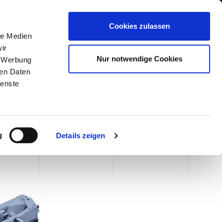
International/Deutsch
 Area
Whistleblowing
Cookies zulassen
le Medien
ir
DIENSTLEISTUNGEN
NEWS & EVENTS
KONTAKT
Nur notwendige Cookies
, Werbung
ren Daten
ienste
g
Details zeigen