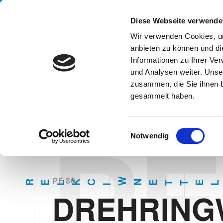
Handling your success
Diese Webseite verwende
Wir verwenden Cookies, um
anbieten zu können und di
UN
Informationen zu Ihrer Ve
DREH
und Analysen weiter. Unse
zusammen, die Sie ihnen b
gesammelt haben.
HOME
SYSTEMEN
TYPEN
PALETTENWICKLER
DREHRI
E
PF
Notwendig
i
n
w
i
W
PF 80
N
R
K
C
E
E
E
L
T
T
L
I
l
DREHRING
l
i