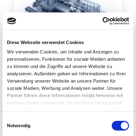
Diese Webseite verwendet Cookies
INFORMATIONEN ANFORDERN
Wir verwenden Cookies, um Inhalte und Anzeigen zu
personalisieren, Funktionen für soziale Medien anbieten
zu können und die Zugriffe auf unsere Website zu
analysieren. Außerdem geben wir Informationen zu Ihrer
Verwendung unserer Website an unsere Partner für
soziale Medien, Werbung und Analysen weiter. Unsere
Partner führen diese Informationen möglicherweise mit
weiteren Daten zusammen, die Sie ihnen bereitgestellt
SHOW DETAILS
haben oder die sie im Rahmen Ihrer Nutzung der Dienste
gesammelt haben.
E
Notwendig
i
PALETTIERER AB
n