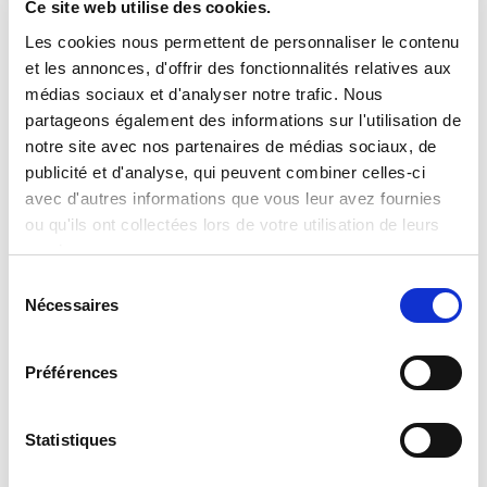
Ce site web utilise des cookies.
Les cookies nous permettent de personnaliser le contenu
Clevertech Group
et les annonces, d'offrir des fonctionnalités relatives aux
UNE JOURNE'E D'INNOVATION
médias sociaux et d'analyser notre trafic. Nous
CHEZ CASA SIEMENS
partageons également des informations sur l'utilisation de
notre site avec nos partenaires de médias sociaux, de
publicité et d'analyse, qui peuvent combiner celles-ci
Clevertech Group
avec d'autres informations que vous leur avez fournies
ou qu'ils ont collectées lors de votre utilisation de leurs
GLOBAL AUTOMATION MEETING
2026
services.
S
Nécessaires
é
Clevertech Group
l
OPERATION UNIT ROBOTICS & E-
e
Préférences
COMMERCE – CLEVERTECH
c
t
i
Statistiques
Clevertech Group
o