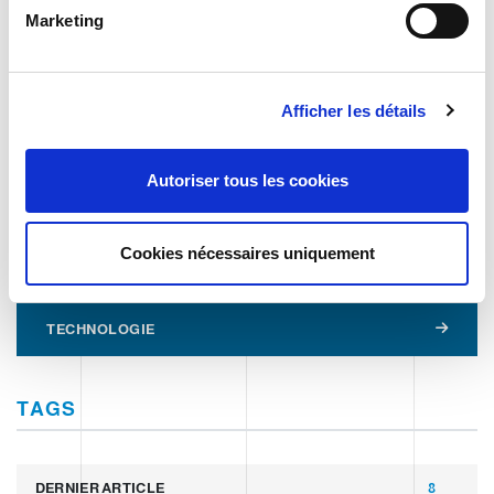
n
LES POSTES OUVERTS
Marketing
d
AUGMENTENT. LES PROFILS
u
QUALIFIÉS NON.
c
Afficher les détails
o
CATEGORIE
n
s
Autoriser tous les cookies
e
JOURNAL
n
t
Cookies nécessaires uniquement
APERÇU DU MARCHÉ
e
m
e
TECHNOLOGIE
n
t
TAGS
DERNIER ARTICLE
8