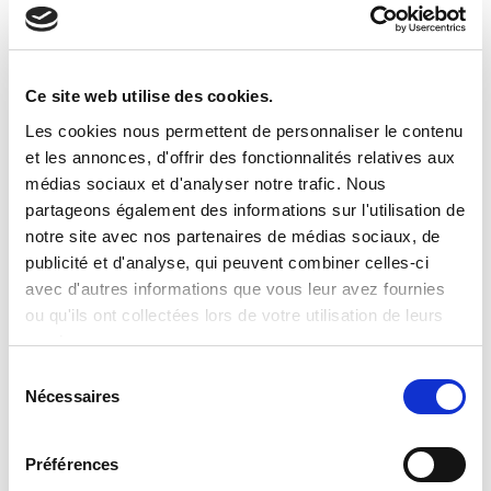
Ce site web utilise des cookies.
Les cookies nous permettent de personnaliser le contenu
et les annonces, d'offrir des fonctionnalités relatives aux
ULTIMI POST
médias sociaux et d'analyser notre trafic. Nous
partageons également des informations sur l'utilisation de
Clevertech Group
notre site avec nos partenaires de médias sociaux, de
publicité et d'analyse, qui peuvent combiner celles-ci
UNE JOURNE'E D'INNOVATION
avec d'autres informations que vous leur avez fournies
CHEZ CASA SIEMENS
ou qu'ils ont collectées lors de votre utilisation de leurs
services.
Clevertech Group
S
Nécessaires
é
GLOBAL AUTOMATION MEETING
l
2026
e
Préférences
c