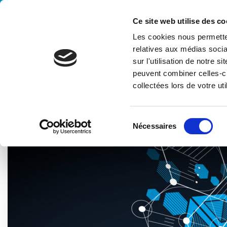
Handling your success
Ce site web utilise des co
Les cookies nous permetten
relatives aux médias socia
sur l'utilisation de notre 
peuvent combiner celles-ci
collectées lors de votre uti
HOME
BLOG
TECHNOLOGIE
LA NOUVELLE MODULARITÉ
S
Nécessaires
é
l
e
c
t
i
o
n