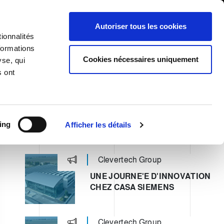
International/Français
ients
Whistleblowing
Autoriser tous les cookies
ionnalités
formations
RY
SERVICES
NEWS & ÉVÉNEMENTS
CONTACTS
Cookies nécessaires uniquement
yse, qui
s ont
ing
Afficher les détails
ULTIMI POST
Clevertech Group
UNE JOURNE'E D'INNOVATION
CHEZ CASA SIEMENS
Clevertech Group