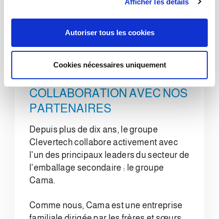
Afficher les détails
o
n
s
Autoriser tous les cookies
e
n
t
Cookies nécessaires uniquement
e
NOUS VALORISONS LA
m
COLLABORATION AVEC NOS
e
PARTENAIRES
n
t
Depuis plus de dix ans, le groupe
Clevertech collabore activement avec
l'un des principaux leaders du secteur de
l'emballage secondaire : le groupe
Cama.
Comme nous, Cama est une entreprise
familiale dirigée par les frères et sœurs