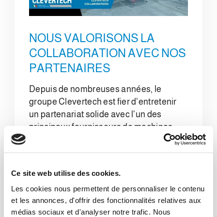
NOUS VALORISONS LA
COLLABORATION AVEC NOS
PARTENAIRES
Depuis de nombreuses années, le
groupe Clevertech est fier d'entretenir
un partenariat solide avec l'un des
principaux fournisseurs de machines
d'emballage : Baumer.
Baumer est une entreprise qui, comme
Ce site web utilise des cookies.
nous, se caractérise par une approche
Les cookies nous permettent de personnaliser le contenu
sur mesure, créant des solutions
et les annonces, d'offrir des fonctionnalités relatives aux
personnalisées pour chaque besoin.
médias sociaux et d'analyser notre trafic. Nous
Cette orientation spécifique permet à