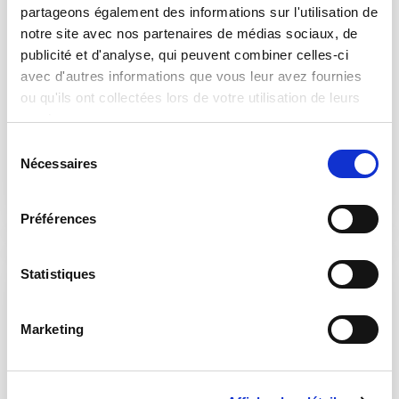
partageons également des informations sur l'utilisation de
nos deux entreprises de développer des
notre site avec nos partenaires de médias sociaux, de
solutions qui non seulement répondent
publicité et d'analyse, qui peuvent combiner celles-ci
aux besoins actuels, mais favorisent
avec d'autres informations que vous leur avez fournies
également une amélioration continue en
ou qu'ils ont collectées lors de votre utilisation de leurs
termes d'efficacité et de durabilité
services.
économique au fil du temps.
S
Nécessaires
é
l
Détails
e
Préférences
c
t
i
Statistiques
o
n
Marketing
d
u
c