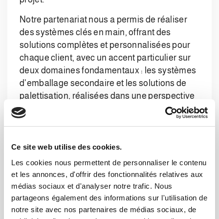
Notre partenariat nous a permis de réaliser
des systèmes clés en main, offrant des
solutions complètes et personnalisées pour
chaque client, avec un accent particulier sur
deux domaines fondamentaux : les systèmes
d'emballage secondaire et les solutions de
palettisation, réalisées dans une perspective
holistique et « totalement intégrée » avec le
standard PACK ML en matière de
programmation logicielle et visant à exprimer
une efficacité maximale tout en respectant la
Ce site web utilise des cookies.
sécurité de l'ensemble du système logistique.
Les cookies nous permettent de personnaliser le contenu
Notre engagement commun est donc
et les annonces, d'offrir des fonctionnalités relatives aux
d'intégrer l'innovation et la technologie à
médias sociaux et d'analyser notre trafic. Nous
chaque étape du projet, en garantissant des
partageons également des informations sur l'utilisation de
notre site avec nos partenaires de médias sociaux, de
solutions qui non seulement optimisent