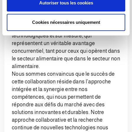
Autoriser tous les cookies
différents, tout en maintenant un niveau de
e
performance élevé.
n
t
Grâce à notre engagement, nous pouvons
Cookies nécessaires uniquement
e
offrir à nos clients des solutions hautement
m
technologiques et sur mesure, qui
e
représentent un véritable avantage
n
concurrentiel, tant pour ceux qui opèrent dans
t
le secteur alimentaire que dans le secteur non
alimentaire.
Nous sommes convaincus que le succès de
cette collaboration réside dans l'approche
intégrée et la synergie entre nos
compétences, qui nous permettent de
répondre aux défis du marché avec des
solutions innovantes et durables. Notre
approche collaborative et la recherche
continue de nouvelles technologies nous