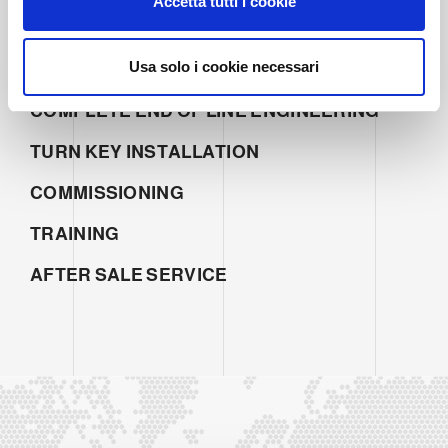
Accetta tutti i cookie
s
SALES
e
n
Usa solo i cookie necessari
PROJECT MANAGEMENT
s
o
COMPLETE END OF LINE ENGINEERING
TURN KEY INSTALLATION
COMMISSIONING
TRAINING
AFTER SALE SERVICE