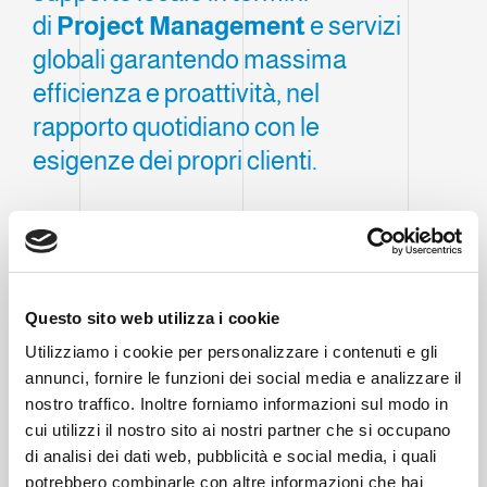
di
Project Management
e servizi
globali garantendo massima
efficienza e proattività, nel
rapporto quotidiano con le
esigenze dei propri clienti.
Clevertech France, situata a
Cholet
, nasce con
l'obiettivo di consolidare la presenza del Gruppo
nel territorio francese, cogliendo le
continue
sfide
che il mercato propone.
Questo sito web utilizza i cookie
Utilizziamo i cookie per personalizzare i contenuti e gli
La filiale garantisce assistenza e supporto
annunci, fornire le funzioni dei social media e analizzare il
locale in termini di
Project Management
e
nostro traffico. Inoltre forniamo informazioni sul modo in
servizi globali garantendo massima efficienza e
cui utilizzi il nostro sito ai nostri partner che si occupano
proattività, nel rapporto quotidiano con le
di analisi dei dati web, pubblicità e social media, i quali
esigenze dei propri clienti.
potrebbero combinarle con altre informazioni che hai